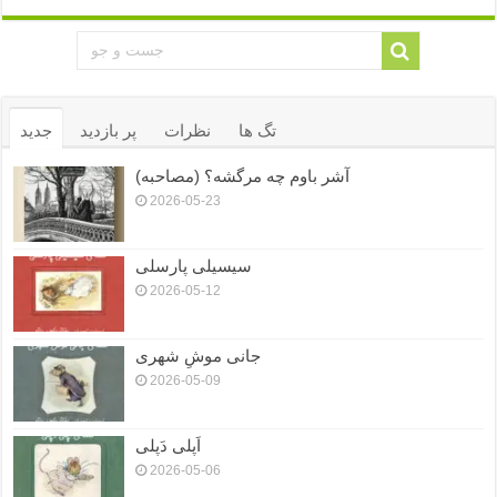
تگ ها
نظرات
پر بازدید
جدید
آشر باوم چه مرگشه؟ (مصاحبه)
2026-05-23
سیسیلی پارسلی
2026-05-12
جانی موشِ شهری
2026-05-09
اَپلی دَپلی
2026-05-06