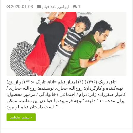
1
ایرانی
,
نقد فیلم
2020-01-08
اتاق تاریک (۱۳۹۶) (۱) امتیاز فیلم «اتاق تاریک »: ** (دو از پنج)
تهیه‌کننده و کارگردان: روح‌الله حجازی نویسنده: روح‌الله حجازی /
کامیار صفرزاده ژانر: درام / اجتماعی / خانوادگی / مرموز محصول:
ایران مدت: ۱۱۰ دقیقه “توجه فرمایید،‌ با خواندن این مطلب، ممکن
است داستان فیلم لو برود .” …
بیشتر بخوانید »