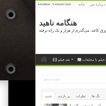
درباره من
خانه
SATURDAY , 8 AUGUST 2026
هنگامه ناهید
فیلم با مخلفات
نقد فیلم
تگ ها
نظرات
پر بازدید
جدید
آشر باوم چه مرگشه؟