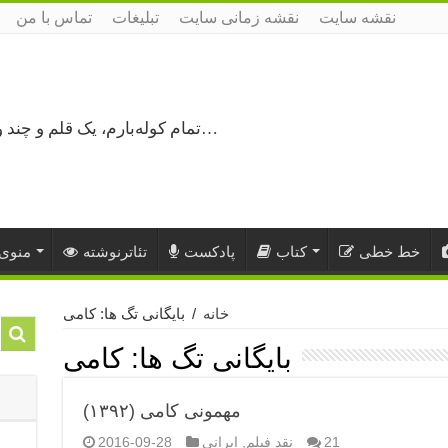
نقشه سایت
نقشه زمانی سایت
تبلیغات
تماس با من
تمام کوله‌بارم، یک قلم و چند ورق کاغذ، می‌گذرم از هزار و یک راه نرفته…
خط خطی
کتاب
پادکست
تئاترنوشته
منوی 
خانه
/
بایگانی تگ ها: کامی
بایگانی تگ ها:
کامی
مهمونی کامی (۱۳۹۲)
21
نقد فیلم
,
ایرانی
2016-09-28