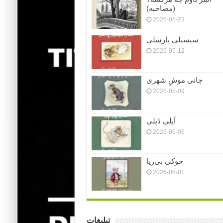
(مصاحبه)
2026-05-23
سیسیلی پارسلی
2026-05-12
جانی موشِ شهری
2026-05-09
اَپلی دَپلی
2026-05-06
خوکی بی‌ریا
2026-05-01
تبلیغات