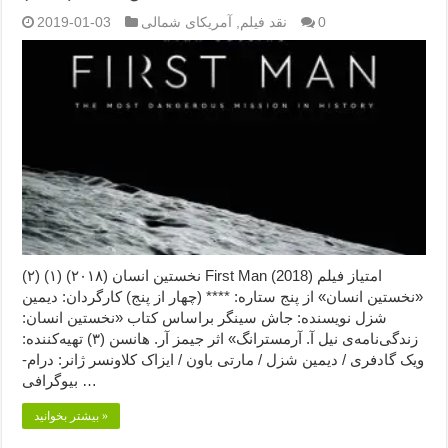
0
نقد فیلم
,
آمریکای شمالی
2019-01-03
نخستین انسان (۲۰۱۸) (۱) (۲) First Man (2018) امتیاز فیلم
«نخستین انسان» از پنج ستاره: **** (چهار از پنج) کارگردان: دیمین
شزل نویسنده: جاش سینگر براساس کتاب «نخستین انسان:
زندگی‌نامه‌ی نیل آ. آرمسترانگ» اثر جیمز آر. هانسن (۳) تهیه‌کننده:
ویک گادفری / دیمین شزل / مارتی باون / ایزاک کلاونسر ژانر: درام-
بیوگرافی …
بیشتر بخوانید »