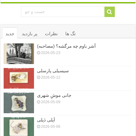
تگ ها
نظرات
پر بازدید
جدید
آشر باوم چه مرگشه؟ (مصاحبه)
2026-05-23
سیسیلی پارسلی
2026-05-12
جانی موشِ شهری
2026-05-09
اَپلی دَپلی
2026-05-06