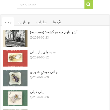
تگ ها
نظرات
پر بازدید
جدید
آشر باوم چه مرگشه؟ (مصاحبه)
2026-05-23
سیسیلی پارسلی
2026-05-12
جانی موشِ شهری
2026-05-09
اَپلی دَپلی
2026-05-06