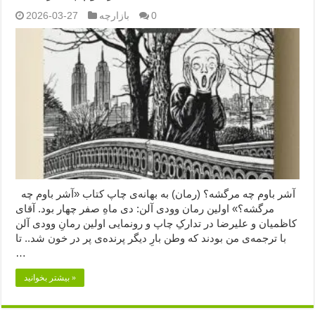
0
بازارچه
2026-03-27
آشر باوم چه مرگشه؟ (رمان) به بهانه‌ی چاپ کتاب «آشر باوم چه
مرگشه؟» اولین رمان وودی آلن: دی ماهِ صفر چهار بود. آقای
کاظمیان و علیرضا در تدارکِ چاپ و رونمایی اولین رمانِ وودی آلن
با ترجمه‌ی من بودند که وطن بارِ دیگر پرنده‌ی پر در خون شد.. تا
…
بیشتر بخوانید »