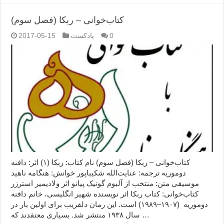
کتاب‌خوانی – ربکا (فصل سوم)
0
پادکست
2017-05-15
کتاب‌خوانی – ربکا (فصل سوم) نام کتاب: ربکا (۱) اثر: دافنه
دوموریه ترجمه: عنایت‌الله شکیباپور خوانش: هنگامه ناهید
موسیقی متن: منتخب از آلبوم گوتیک پیانو اثر ولادیمیر استرزر
کتاب‌خوانی: کتاب ربکا اثر نویسنده شهیر انگلیسی، خانم دافنه
دوموریه (۱۹۰۷–۱۹۸۹) است. این رمان دلفریب برای اولین بار در
سال ۱۹۳۸ منتشر شد. بسیاری معتقدند که …