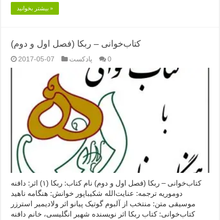
بیشتر بخوانید »
کتاب‌خوانی – ربکا (فصل اول و دوم)
0
پادکست
2017-05-07
کتاب‌خوانی – ربکا (فصل اول و دوم) نام کتاب: ربکا (۱) اثر: دافنه
دوموریه ترجمه: عنایت‌الله شکیباپور خوانش: هنگامه ناهید
موسیقی متن: منتخب از آلبوم گوتیک پیانو اثر ولادیمیر استرزر
کتاب‌خوانی: کتاب ربکا اثر نویسنده شهیر انگلیسی، خانم دافنه