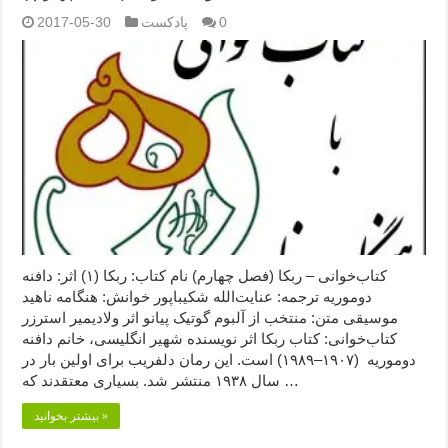
0
پادکست
2017-05-30
کتاب‌خوانی – ربکا (فصل چهارم) نام کتاب: ربکا (۱) اثر: دافنه
دوموریه ترجمه: عنایت‌الله شکیباپور خوانش: هنگامه ناهید
موسیقی متن: منتخب از آلبوم گوتیک پیانو اثر ولادیمیر استرزر
کتاب‌خوانی: کتاب ربکا اثر نویسنده شهیر انگلیسی، خانم دافنه
دوموریه (۱۹۰۷–۱۹۸۹) است. این رمان دلفریب برای اولین بار در
سال ۱۹۳۸ منتشر شد. بسیاری معتقدند که …
بیشتر بخوانید »