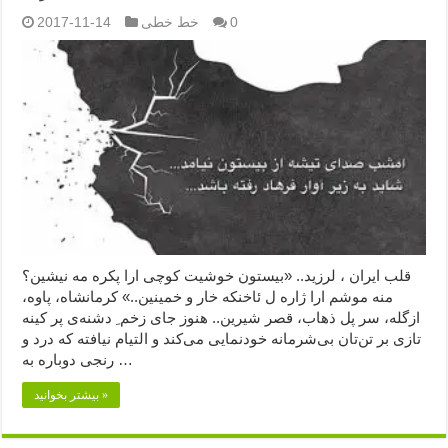
0
خط خطی
2017-11-14
قلب ایران ، لرزید.. «بیستون خوشیت کوچی ارا پکره مه نیشین؟
منه موشم ارا ژاره ل ئاخنکه خار و خمینین..» کرمانشاه، پاوه،
ازگله، سر پل ذهاب، قصر شیرین.. هنوز جای زخم ِ دشنه‌ی پر کینه
تازی بر تن‌تان بی‌شرمانه خودنمایی می‌کند و التیام نیافته که درد و
رنجی دوباره به …
بیشتر بخوانید »