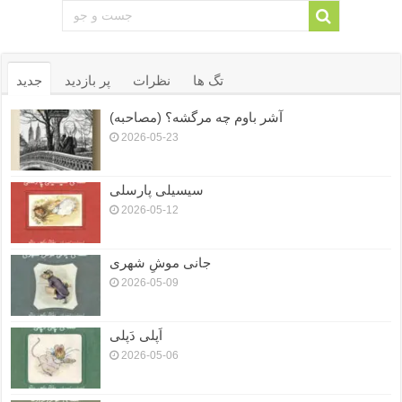
تگ ها
نظرات
پر بازدید
جدید
آشر باوم چه مرگشه؟ (مصاحبه)
2026-05-23
سیسیلی پارسلی
2026-05-12
جانی موشِ شهری
2026-05-09
اَپلی دَپلی
2026-05-06