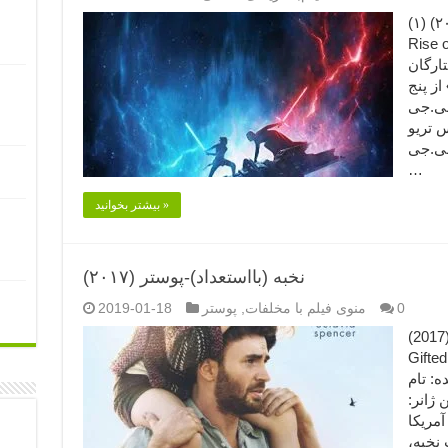
خیزش اسکای‌واکر (۲۰۱۹) (۱) Star Wars: the
رین قسمت
ارگان
 از پنج
جی.جی
س تریو
 جی.جی
…
بیشتر بخوانید »
نخبه (بااستعداد)-پوستر (۲۰۱۷)
0
منوی فیلم با مخلفات
,
پوستر
2019-01-18
نخبه (بااستعداد)-پوستر (۲۰۱۷) (۱) (۲) (2017)
Gif امتیاز فیلم «نخبه» از پنج ستاره: ****
ه: تام
 ژانر:
آمریکا
ت نخبه،