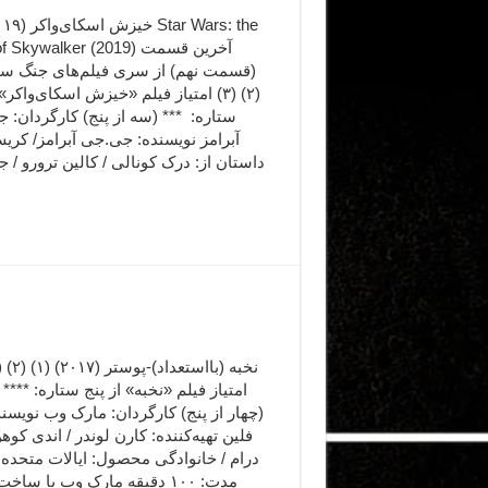
Rise of Skywalker (2019) آخ
(قسمت نهم) از سری فیلم‌های جنگ ست
(۲) (۳) امتیاز فیلم «خیزش اسکای‌واکر»
ستاره: *** (سه از پنج) کارگردان: 
آبرامز نویسنده: جی.جی آبرامز/ کری
داستان از: درک کونالی / کالین ترورو /
ted
(چهار از پنج) کارگردان: مارک وب نویسند
فلین تهیه‌کننده: کارن لوندر / اندی کوهن
درام / خانوادگی محصول: ایالات متحده 
مدت: ۱۰۰ دقیقه مارک وب با ساخ