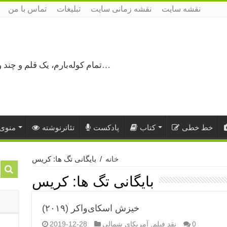
نقشه سایت
نقشه زمانی سایت
تبلیغات
تماس با من
تمام کوله‌بارم، یک قلم و چند ورق کاغذ، می‌گذرم از هزار و یک راه نرفته…
خط خطی
کتاب
پادکست
تئاترنوشته
منوی 
خانه
/
بایگانی تگ ها: کریس
بایگانی تگ ها:
کریس
خیزش اسکای‌واکر (۲۰۱۹)
0
نقد فیلم
,
آمریکای شمالی
2019-12-28