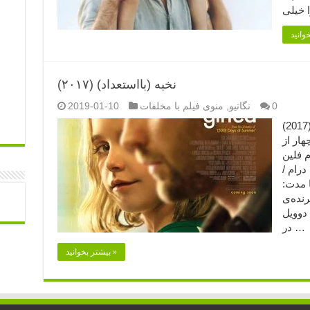
نخبه (بااستعداد) (۲۰۱۷)
0
نگاتیو
,
منوی فیلم با مخلفات
2019-01-10
نخبه (بااستعداد) (۲۰۱۷) (۱) (۲) (2017) Gifted
هار از
م فلین
درام /
 مدت:
 بخشی از افتخارات: ۱) برنده‌ی
دوویل
در …
بیشتر بخوانید »