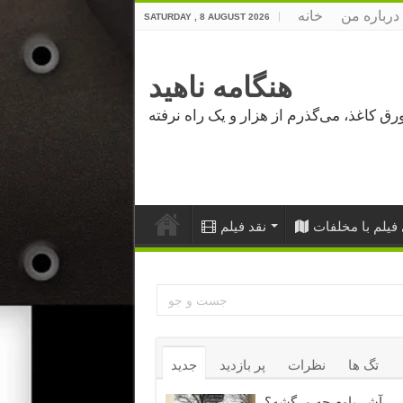
درباره من
خانه
SATURDAY , 8 AUGUST 2026
هنگامه ناهید
فیلم با مخلفات
نقد فیلم
تگ ها
نظرات
پر بازدید
جدید
آشر باوم چه مرگشه؟