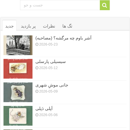
تگ ها
نظرات
پر بازدید
جدید
آشر باوم چه مرگشه؟ (مصاحبه)
2026-05-23
سیسیلی پارسلی
2026-05-12
جانی موشِ شهری
2026-05-09
اَپلی دَپلی
2026-05-06