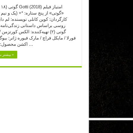
«گوتی» از پنج ستاره: *+ (یک و نیم ا
کارگردان: کوین کانلی نویسنده: لم دابز
روسی براساس داستانی زندگی‌نامه‌
گوتی (۲) تهیه‌کننده: الکس کورتزمن
فورلا / مایکل فراچ / مارک فیوره ژانر: بیوگ
اکشن محصول: ایالات …
بیشتر بخوانید »