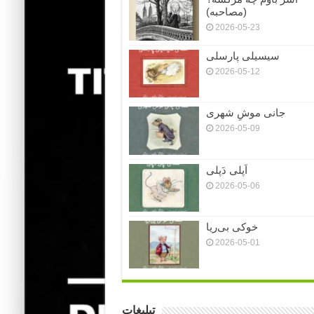
(مصاحبه)
2026-05-23
سیسیلی پارسلی
2026-05-12
جانی موشِ شهری
2026-05-09
اَپلی دَپلی
2026-05-06
خوکی بی‌ریا
2026-05-01
تبلیغات