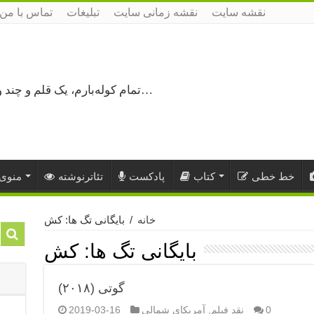
نقشه سایت
نقشه زمانی سایت
تبلیغات
تماس با من
تمام کوله‌بارم، یک قلم و چند ورق کاغذ، می‌گذرم از هزار و یک راه نرفته…
خط خطی
کتاب
پادکست
تئاترنوشته
منوی 
خانه
/
بایگانی تگ ها: کش
بایگانی تگ ها:
کش
گوتی (۲۰۱۸)
0
نقد فیلم
,
آمریکای شمالی
2019-03-16