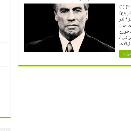
گوتی (۲۰۱۸) (۱) Gotti (2018) امتیاز فیلم
ز پنج)
 / لئو
ی جان
 / جورج
رافی /