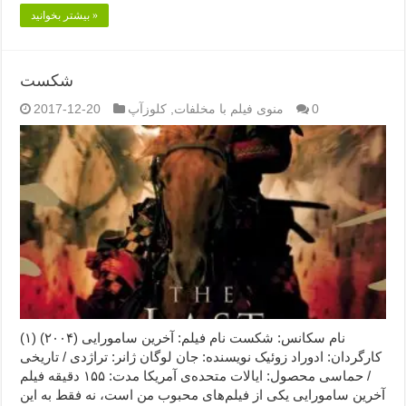
بیشتر بخوانید »
شکست
0
منوی فیلم با مخلفات
,
کلوزآپ
2017-12-20
نام سکانس: شکست نام فیلم: آخرین سامورایی (۲۰۰۴) (۱)
کارگردان: ادوراد زوئیک نویسنده: جان لوگان ژانر: تراژدی / تاریخی
/ حماسی محصول: ایالات متحده‌ی آمریکا مدت: ۱۵۵ دقیقه فیلم
آخرین سامورایی یکی از فیلم‌های محبوب من است، نه فقط به این