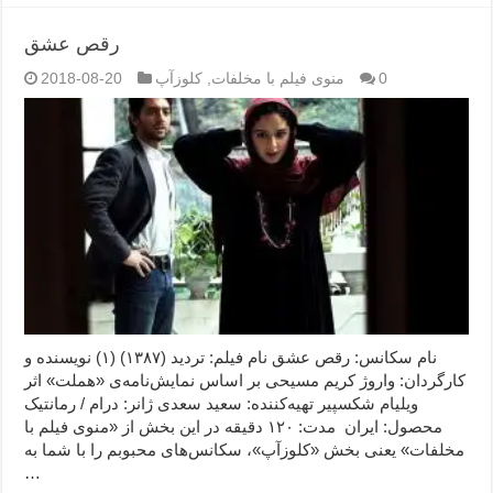
رقص عشق
0
منوی فیلم با مخلفات
,
کلوزآپ
2018-08-20
نام سکانس: رقص عشق نام فیلم: تردید (۱۳۸۷) (۱) نویسنده و
کارگردان: واروژ کریم مسیحی بر اساس نمایش‌نامه‌ی «هملت» اثر
ویلیام شکسپیر تهیه‌کننده: سعید سعدی ژانر: درام / رمانتیک
محصول: ایران مدت: ۱۲۰ دقیقه در این بخش از «منوی فیلم با
مخلفات» یعنی بخش «کلوزآپ»، سکانس‌های محبوبم را با شما به
…