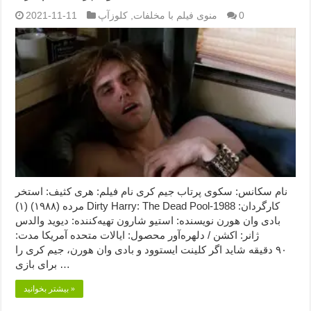
0
منوی فیلم با مخلفات
,
کلوزآپ
2021-11-11
نام سکانس: سکوی پرتاب جیم کری نام فیلم: هری کثیف: استخر
مرده (۱۹۸۸) (۱) Dirty Harry: The Dead Pool-1988 کارگردان:
بادی وان هورن نویسنده: استیو شارون تهیه‌کننده: دیوید والدس
ژانر: اکشن / دلهره‌آور محصول: ایالات متحده آمریکا مدت:
۹۰ دقیقه شاید اگر کلینت ایستوود و بادی وان هورن، جیم کری را
برای بازی …
بیشتر بخوانید »