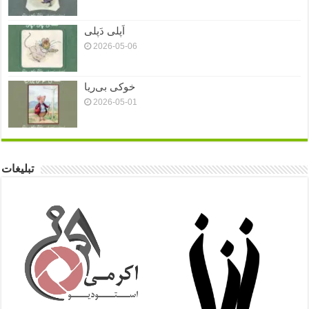
اَپلی دَپلی
2026-05-06
خوکی بی‌ریا
2026-05-01
تبلیغات