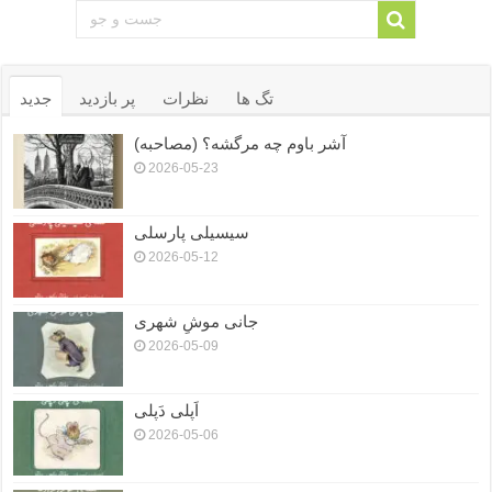
تگ ها
نظرات
پر بازدید
جدید
آشر باوم چه مرگشه؟ (مصاحبه)
2026-05-23
سیسیلی پارسلی
2026-05-12
جانی موشِ شهری
2026-05-09
اَپلی دَپلی
2026-05-06