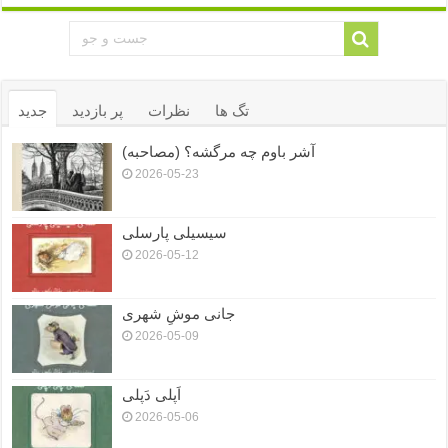
تگ ها
نظرات
پر بازدید
جدید
آشر باوم چه مرگشه؟ (مصاحبه)
2026-05-23
سیسیلی پارسلی
2026-05-12
جانی موشِ شهری
2026-05-09
اَپلی دَپلی
2026-05-06