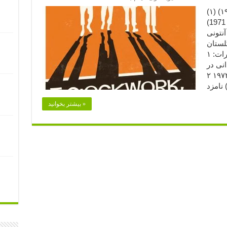
پرتقال کوکی (۱۹۷۱) (۱) (A Clockwork Orange
 نویسنده، کارگردان و تهیه‌کننده: استنلی
نتونی
نگلستان
مدت: ۱۳۶ دقیقه بخشی از افتخارات: ۱) نامزد
انی در
سال ۱۹۷۲ ۲) نامزد دریافت جایزه‌ی اسکار
بیشتر بخوانید »