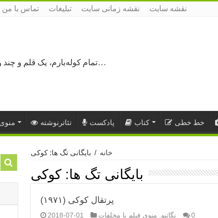
نقشه سایت
نقشه زمانی سایت
تبلیغات
تماس با من
تمام کوله‌بارم، یک قلم و چند ورق کاغذ، می‌گذرم از هزار و یک راه نرفته…
خط خطی
کتاب
پادکست
تئاترنوشته
منوی 
خانه
/
بایگانی تگ ها: کوکی
بایگانی تگ ها:
کوکی
پرتقال کوکی (۱۹۷۱)
0
نگاتیو
,
منوی فیلم با مخلفات
2018-07-01