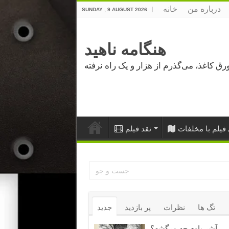
درباره من
خانه
SUNDAY , 9 AUGUST 2026
هنگامه ناهید
فیلم با مخلفات
نقد فیلم
تگ ها
نظرات
پر بازدید
جدید
آشر باوم چه مرگشه؟