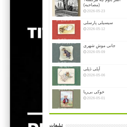
(مصاحبه)
2026-05-23
سیسیلی پارسلی
2026-05-12
جانی موشِ شهری
2026-05-09
اَپلی دَپلی
2026-05-06
خوکی بی‌ریا
2026-05-01
تبلیغات