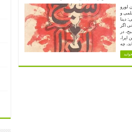
گاستون لورو
لمی و
: دینا
نی اگر
ح، در
 اپرا،