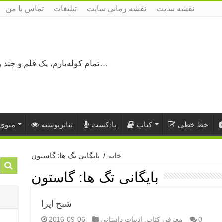
نقشه سایت
نقشه زمانی سایت
تبلیغات
تماس با من
تمام کوله‌بارم، یک قلم و چند ورق کاغذ، می‌گذرم از هزار و یک راه نرفته…
خط خطی
کتاب
پادکست
تئاترنوشته
منوی 
خانه
/
بایگانی تگ ها: گاستون
بایگانی تگ ها:
گاستون
شبح اپرا
0
معرفی کتاب
,
ادبیات داستانی
2016-09-06