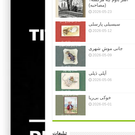
(مصاحبه)
2026-05-23
سیسیلی پارسلی
2026-05-12
جانی موشِ شهری
2026-05-09
اَپلی دَپلی
2026-05-06
خوکی بی‌ریا
2026-05-01
تبلیغات