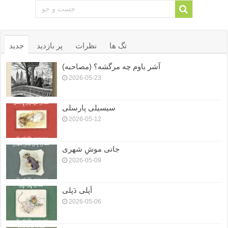
تگ ها
نظرات
پر بازدید
جدید
آشر باوم چه مرگشه؟ (مصاحبه)
2026-05-23
سیسیلی پارسلی
2026-05-12
جانی موشِ شهری
2026-05-09
اَپلی دَپلی
2026-05-06