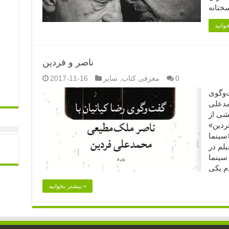
ناصر و فردین
0
معرفی کتاب
,
سایر
2017-11-16
نده: گفت‌وگوی
مدعلی
شی از
فردین»
سینما
لم در
سینما
بیشتر بخوانید »