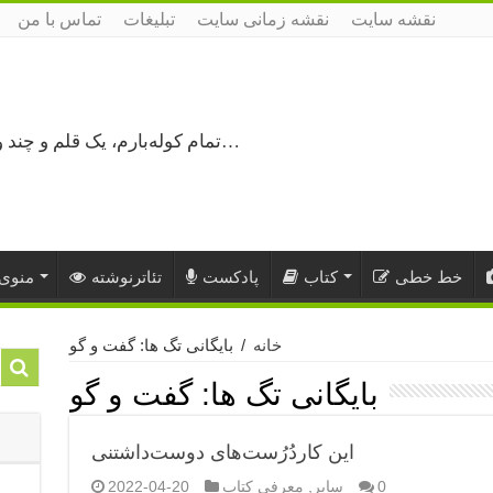
نقشه سایت
نقشه زمانی سایت
تبلیغات
تماس با من
تمام کوله‌بارم، یک قلم و چند ورق کاغذ، می‌گذرم از هزار و یک راه نرفته…
خط خطی
کتاب
پادکست
تئاترنوشته
منوی 
خانه
/
بایگانی تگ ها: گفت و گو
بایگانی تگ ها:
گفت و گو
این کاردُرُست‌های دوست‌داشتنی
0
سایر
,
معرفی کتاب
2022-04-20