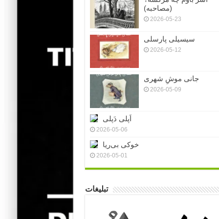
(مصاحبه)
2026-05-23
سیسیلی پارسلی
2026-05-12
جانی موشِ شهری
2026-05-09
اَپلی دَپلی
2026-05-06
خوکی بی‌ریا
2026-05-01
تبلیغات