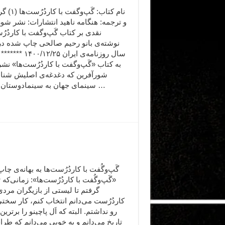
نام کتاب: گَپ‌وگ
و ترجمه: هنگامه ناهید انتشارات: نشر شو
نقدی بر کتاب گَپ‌وگفت با کاردُرُ
نوشته‌ی بانو رحیم صالحی چاپ شده در
سال روزنامه‌ی ایران ۲/۲۵
به کتاب «گَپ‌وگفت با کاردُرُست‌ها» ن
شورآفرین که دغدغه‌ی اصلیش شنا
سینمای جهان به سینمادوستان ایرانی …
گَپ‌وگُفت با کاردُرُست‌ها به بهانه‌ی چا
«گَپ‌وگُفت با کاردُرُست‌ها»: زمانی‌‌که
گرفتم تا لیستی از بازیگران مردی
کاردُرُست می‌دانم‌‌ انتخاب کنم، کار سخت
رو نداشتم. البته که اَل پاچینو را برترین 
تاریخ می‌دانم و به خوبی می‌دانم که طرا