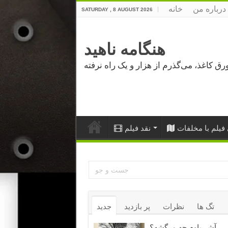
درباره من
خانه
SATURDAY , 8 AUGUST 2026
هنگامه ناهید
فیلم با مخلفات
نقد فیلم
تگ ها
نظرات
پر بازدید
جدید
آشر باوم چه مرگشه؟