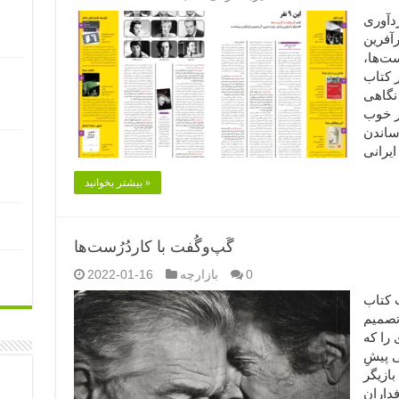
فت با کاردُرُست‌ها (۱) گردآوری
رآفرین
ست‌ها،
 کتاب
۱۴۰۰/۱ ******* نگاهی
شر خوب
ساندن
بیشتر بخوانید »
گَپ‌وگُفت با کاردُرُست‌ها
0
بازارچه
2022-01-16
پ کتاب
 تصمیم
 را که
ی پیشِ
بازیگر
فداران