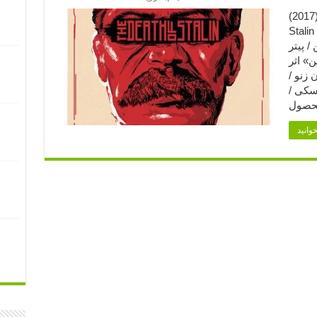
مرگ استالین (۲۰۱۷) (۱) (2017) The Death of
Stalin کارگردان: آرماندو یانوچی نویسنده:
/ پیتر
» اثر
 زنو /
سکی /