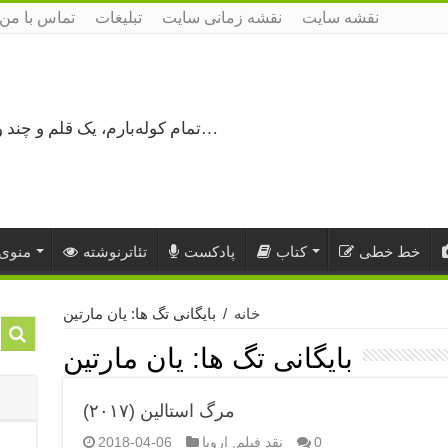
نقشه سایت
نقشه زمانی سایت
تبلیغات
تماس با من
تمام کوله‌بارم، یک قلم و چند ورق کاغذ، می‌گذرم از هزار و یک راه نرفته…
خط خطی
کتاب
پادکست
تئاترنوشته
منوی 
خانه
/
بایگانی تگ ها: یان مارتین
بایگانی تگ ها:
یان مارتین
مرگ استالین (۲۰۱۷)
0
نقد فیلم
,
اروپا
2018-04-06