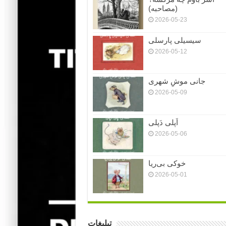
(مصاحبه)
2026-05-23
سیسیلی پارسلی
2026-05-12
جانی موشِ شهری
2026-05-09
اَپلی دَپلی
2026-05-06
خوکی بی‌ریا
2026-05-01
تبلیغات