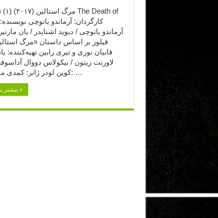
آرماندو یانوچی / دیوید اشنایدر / یان مارتین 
فیلوز بر اساس داستان «مرگ استالین
فابیان نوری و تیری رابین تهیه‌کننده: یان
لاورنت زیتون / نیکولاس دووال آداسوف
کوین لودر ژانر: کمدی محصول: …
بیشتر بخوانید »