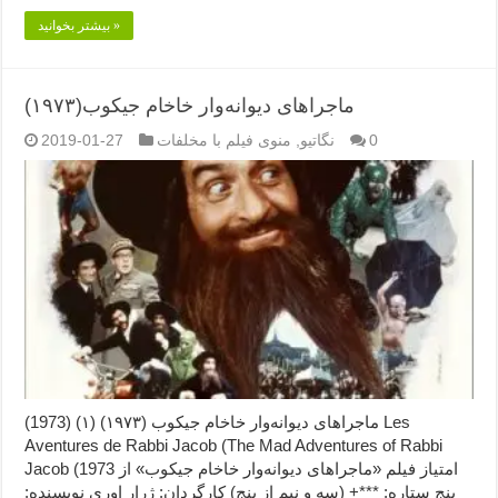
بیشتر بخوانید »
ماجراهای دیوانه‌وار خاخام جیکوب(۱۹۷۳)
0
نگاتیو
,
منوی فیلم با مخلفات
2019-01-27
ماجراهای دیوانه‌وار خاخام جیکوب (۱۹۷۳) (۱) (1973) Les
Aventures de Rabbi Jacob (The Mad Adventures of Rabbi
Jacob (1973 امتیاز فیلم «ماجراهای دیوانه‌وار خاخام جیکوب» از
پنج ستاره: ***+ (سه و نیم از پنج) کارگردان: ژرار اوری نویسنده: