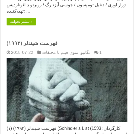
ژرار اوری / دنئیل تومپسون / جوسی آیزنبرگ / روبرتو دِ لئوناردیس
تهیه‌کننده: …
بیشتر بخوانید »
فهرست شیندلر (۱۹۹۳)
1
نگاتیو
,
منوی فیلم با مخلفات
2018-07-22
فهرست شیندلر (۱۹۹۳) (۱) (Schindler’s List (1993 کارگردان: