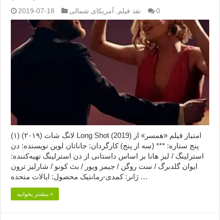
0
نقد فیلم
,
آمریکای شمالی
2019-07-18
لانگ شات (۲۰۱۹) (۱) Long Shot (2019) امتیاز فیلم «همسر» از
پنج ستاره: *** (سه از پنج) کارگردان: جاناتان لوین نویسنده: دن
استرلینگ / لیز هانا بر اساس داستانی از دن استرلینگ تهیه‌کننده:
ایوان گلدبرگ / ست روگن / جیمز ویور / بث کونو / شارلیز ترون
ژانر: کمدی-رمانتیک محصول: ایالات متحده …
بیشتر بخوانید »