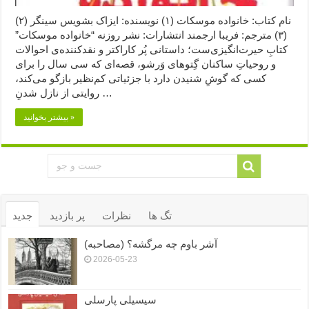
نام کتاب: خانواده موسکات (۱) نویسنده: ایزاک بشویس سینگر (۲)
(۳) مترجم: فریبا ارجمند انتشارات: نشر روزنه “خانواده موسکات”
کتابِ حیرت‌انگیزی‌ست؛ داستانی پُر کاراکتر و نقدکننده‌ی احوالات
و روحیاتِ ساکنان گِتوهای وَرشو، قصه‌ای که سی سال را برای
کسی که گوشِ شنیدن دارد با جزئیاتی کم‌نظیر بازگو می‌کند،
روایتی از نازل شدنِ …
بیشتر بخوانید »
تگ ها
نظرات
پر بازدید
جدید
آشر باوم چه مرگشه؟ (مصاحبه)
2026-05-23
سیسیلی پارسلی