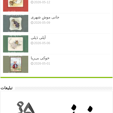
2026-05-12
جانی موشِ شهری
2026-05-09
اَپلی دَپلی
2026-05-06
خوکی بی‌ریا
2026-05-01
تبلیغات