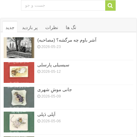
تگ ها
نظرات
پر بازدید
جدید
آشر باوم چه مرگشه؟ (مصاحبه)
2026-05-23
سیسیلی پارسلی
2026-05-12
جانی موشِ شهری
2026-05-09
اَپلی دَپلی
2026-05-06