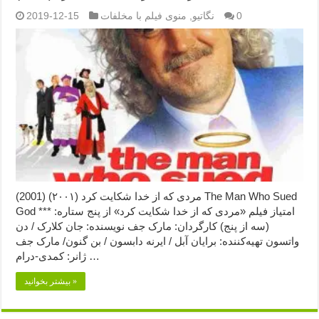
0
نگاتیو
,
منوی فیلم با مخلفات
2019-12-15
مردی که از خدا شکایت کرد (۲۰۰۱) (2001) The Man Who Sued
God امتیاز فیلم «مردی که از خدا شکایت کرد» از پنج ستاره: ***
(سه از پنج) کارگردان: مارک جف نویسنده: جان کلارک / دن
واتسون تهیه‌کننده: برایان آبل / ایرنه دابسون / بن گنون/ مارک جف
ژانر: کمدی-درام …
بیشتر بخوانید »