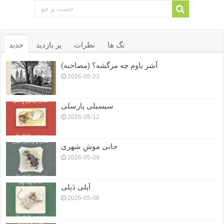
تگ ها
نظرات
پر بازدید
جدید
آشر باوم چه مرگشه؟ (مصاحبه)
2026-05-23
سیسیلی پارسلی
2026-05-12
جانی موشِ شهری
2026-05-09
اَپلی دَپلی
2026-05-06