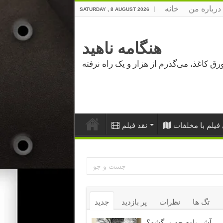
درباره من
خانه
SATURDAY , 8 AUGUST 2026
هنگامه ناهید
فیلم با مخلفات
نقد فیلم
تگ ها
نظرات
پر بازدید
جدید
آشر باوم چه مرگشه؟