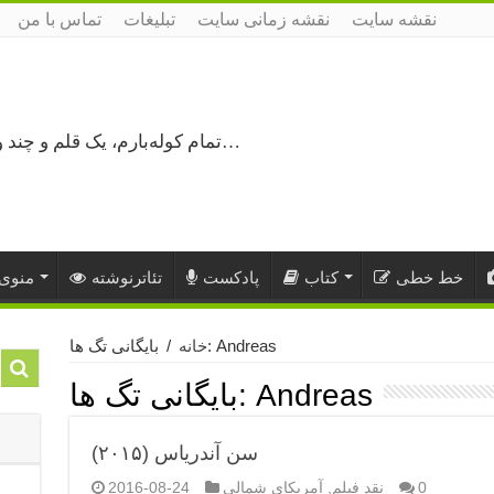
نقشه سایت
نقشه زمانی سایت
تبلیغات
تماس با من
تمام کوله‌بارم، یک قلم و چند ورق کاغذ، می‌گذرم از هزار و یک راه نرفته…
خط خطی
کتاب
پادکست
تئاترنوشته
منوی 
بایگانی تگ ها: Andreas
خانه
/
Andreas
بایگانی تگ ها:
سن آندریاس (۲۰۱۵)
0
نقد فیلم
,
آمریکای شمالی
2016-08-24