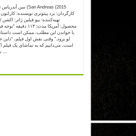
کارگردان: برد پیتونری نویسنده: کارلتون
تهیه‌کننده: بیو فیلین ژانر: اکشن /
محصول: آمریکا مدت: ۱۱۴ دقیقه “ت
با خواندن این مطلب، ممکن است داستان
لو برود.” وقتی نقش اول فیلم، “داین 
است، می‌دانیم که به تماشای یک فیلم ا
سرگرم …