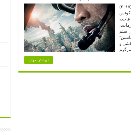
سن آندریاس (۲۰۱۵) (San Andreas (2015
 کوئِس
 فاجعه
وجه فرمایید،‌
 فیلم
جانسن”
کشن و
بیشتر بخوانید »