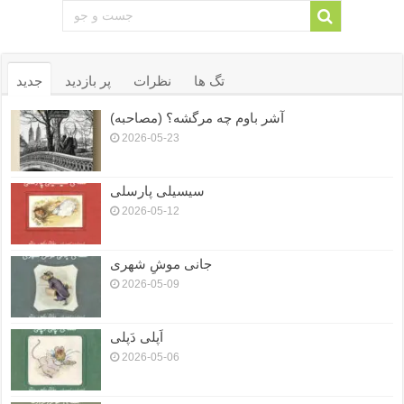
تگ ها
نظرات
پر بازدید
جدید
آشر باوم چه مرگشه؟ (مصاحبه)
2026-05-23
سیسیلی پارسلی
2026-05-12
جانی موشِ شهری
2026-05-09
اَپلی دَپلی
2026-05-06