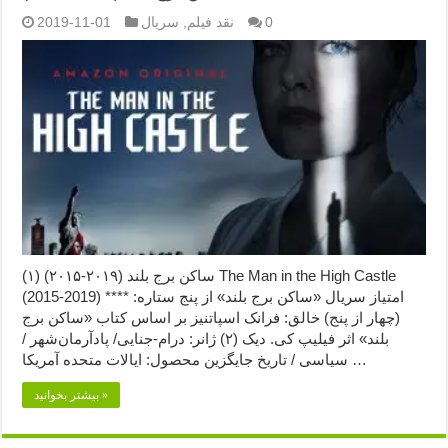
0
نقد فیلم
,
سریال
2019-11-01
ساکن برج بلند (۲۰۱۹-۲۰۱۵) (۱) The Man in the High Castle
(2015-2019) امتیاز سریال «ساکن برج بلند» از پنج ستاره: ****
(چهار از پنج) خالق: فرانک اسپاتنیز بر اساس کتاب «ساکن برج
بلند» اثر فیلیپ کی. دیک (۲) ژانر: درام-جنایی/ پادآرمان‌شهر /
سیاسی / تاریخ جایگزین محصول: ایالات متحده آمریکا …
بیشتر بخوانید »