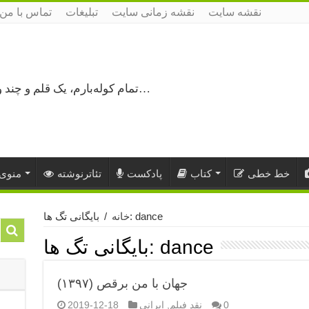
نقشه سایت
نقشه زمانی سایت
تبلیغات
تماس با من
تمام کوله‌بارم، یک قلم و چند ورق کاغذ، می‌گذرم از هزار و یک راه نرفته…
خط خطی
کتاب
پادکست
تئاترنوشته
منوی 
بایگانی تگ ها: dance
خانه
/
dance
بایگانی تگ ها:
جهان با من برقص (۱۳۹۷)
0
نقد فیلم
,
ایرانی
2019-12-18