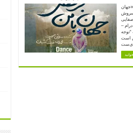
تیاز فیلم «جهان
 سروش
صفایی
درام –
مدت: ۹۶ دقیقه “توجه
ن است