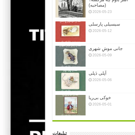
(مصاحبه)
2026-05-23
سیسیلی پارسلی
2026-05-12
جانی موشِ شهری
2026-05-09
اَپلی دَپلی
2026-05-06
خوکی بی‌ریا
2026-05-01
تبلیغات