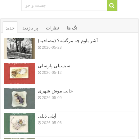
تگ ها
نظرات
پر بازدید
جدید
آشر باوم چه مرگشه؟ (مصاحبه)
2026-05-23
سیسیلی پارسلی
2026-05-12
جانی موشِ شهری
2026-05-09
اَپلی دَپلی
2026-05-06