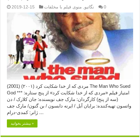
0
نگاتیو
,
منوی فیلم با مخلفات
2019-12-15
مردی که از خدا شکایت کرد (۲۰۰۱) (2001) The Man Who Sued
God امتیاز فیلم «مردی که از خدا شکایت کرد» از پنج ستاره: ***
(سه از پنج) کارگردان: مارک جف نویسنده: جان کلارک / دن
واتسون تهیه‌کننده: برایان آبل / ایرنه دابسون / بن گنون/ مارک جف
ژانر: کمدی-درام …
بیشتر بخوانید »