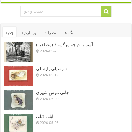
تگ ها
نظرات
پر بازدید
جدید
آشر باوم چه مرگشه؟ (مصاحبه)
2026-05-23
سیسیلی پارسلی
2026-05-12
جانی موشِ شهری
2026-05-09
اَپلی دَپلی
2026-05-06