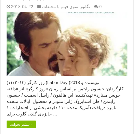
0
نگاتیو
,
منوی فیلم با مخلفات
2018-04-22
روز کارگر (۲۰۱۳) (۱) (Labor Day (2013 نویسنده و
کارگردان: جیسون رایتمن بر اساس رمان «روز کارگر» اثر «دافنه
جویس مینارد» تهیه‌کننده: این هالفون / راسل اسمیت / جیسون
رایتمن / هلن استابروک ژانر: ملودرام محصول: ایالات متحده
آمریکا مدت: ۱۱۰ دقیقه بخشی از افتخارات: ۱) نامزد دریافت
جایزه‌ی گلدن گلوب برای …
بیشتر بخوانید »