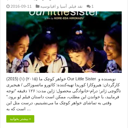
1
نقد فیلم
,
آسیا و اقیانوسیه
2016-09-11
خواهر کوچک ما (۲۰۱۵) (۱) (2015) Our Little Sister نویسنده و
کارگردان: هیروکازا کوریدا تهیه‌کننده: کائورو ماتسوزاکی / هیجیری
تاگوچی ژانر: درام-خانوادگی محصول: ژاپن مدت: ۱۲۶ دقیقه “توجه
فرمایید،‌ با خواندن این مطلب، ممکن است داستان فیلم لو برود.”
وقتی به تماشای خواهر کوچک ما می‌نشینیم،‌ درست مثل این
است که به …
بیشتر بخوانید »