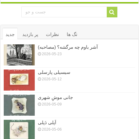
تگ ها
نظرات
پر بازدید
جدید
آشر باوم چه مرگشه؟ (مصاحبه)
2026-05-23
سیسیلی پارسلی
2026-05-12
جانی موشِ شهری
2026-05-09
اَپلی دَپلی
2026-05-06