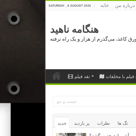
درباره من
خانه
SATURDAY , 8 AUGUST 2026
هنگامه ناهید
فیلم با مخلفات
نقد فیلم
تگ ها
نظرات
پر بازدید
جدید
آشر باوم چه مرگشه؟