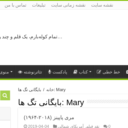
نقشه سایت
نقشه زمانی سایت
تبلیغات
تماس با من
تمام کوله‌بارم، یک قلم و چند ورق کاغذ، می‌گذرم از هزار و یک راه نرفته…
خط خطی
کتاب
پادکست
تئاترنوشته
منوی 
بایگانی تگ ها: Mary
خانه
/
Mary
بایگانی تگ ها:
مری پاپینز (۲۰۱۸-۱۹۶۴)
0
نقد فیلم
,
آمریکای شمالی
2019-04-04