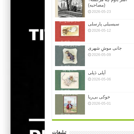
(مصاحبه)
2026-05-23
سیسیلی پارسلی
2026-05-12
جانی موشِ شهری
2026-05-09
اَپلی دَپلی
2026-05-06
خوکی بی‌ریا
2026-05-01
تبلیغات