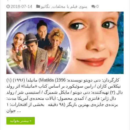
0
منوی فیلم با مخلفات
,
نگاتیو
2018-07-14
ماتیلدا (۱۹۹۶) (۱) (Matilda (1996 کارگردان: دنی دویتو نویسنده:
نیکلاس کازان / رابین سوئیکورد بر اساس کتاب «ماتیلدا» اثر رولد
دال (۲) تهیه‌کننده: دنی دویتو / مایکل شمبرگ / استیسی شر / رولد
دال ژانر: فانتزی / کمدی محصول: ایالات متحده‌ی آمریکا مدت:
۹۸ دقیقه بخشی از افتخارات: ۱) برنده‌ی جایزه‌ی بهترین بازیگر
جوان …
بیشتر بخوانید »