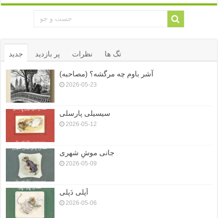
تگ ها
نظرات
پر بازدید
جدید
آشر باوم چه مرگشه؟ (مصاحبه)
2026-05-23
سیسیلی پارسلی
2026-05-12
جانی موشِ شهری
2026-05-09
اَپلی دَپلی
2026-05-06