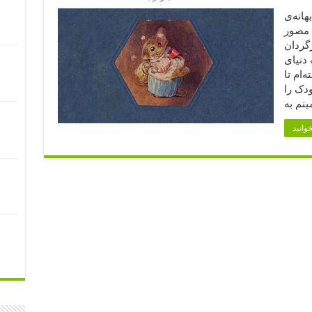
هانه‌ی
ب مصور
گردان
 دنیای
‌ام تا
ودک را