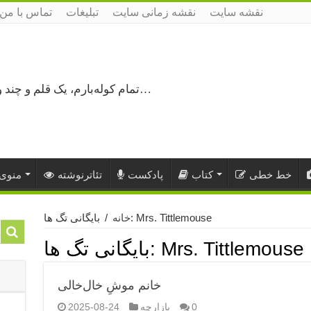
نقشه سایت
نقشه زمانی سایت
تبلیغات
تماس با من
تمام کوله‌بارم، یک قلم و چند ورق کاغذ، می‌گذرم از هزار و یک راه نرفته…
خط خطی
کتاب
پادکست
تئاترنوشته
منوی 
بایگانی تگ ها: Mrs. Tittlemouse
خانه
/
Mrs. Tittlemouse
بایگانی تگ ها:
خانم موشِ خال‌خالی
0
بازارچه
2025-08-24