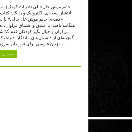
خانم موشِ خال‌خالی (ادبیات کودک) به ب
انتشار نسخه‌ی الکترونیک و رایگان کتا
«قصه‌ی خانم موشِ خال‌خالی» با بر
هنگامه ناهید: با عشق و اشتیاق فراوان، به
بی‌کران و خیال‌انگیز کودکان قدم گذاشته
گنجینه‌ای از داستان‌های ماندگار ادبیات ک
به زبان فارسی برای فرزندان سرزمینم به …
بیشتر بخوانید »