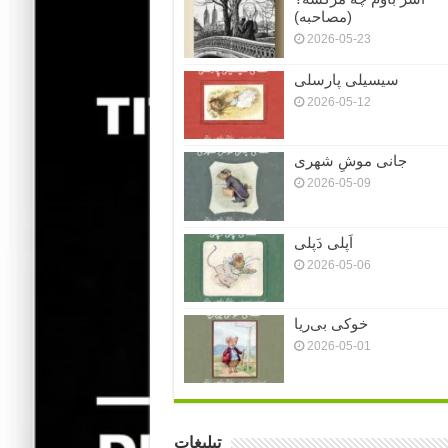
(مصاحبه)
2026-05-23
سیسیلی پارسلی
2026-05-12
جانی موشِ شهری
2026-05-09
اَپلی دَپلی
2026-05-06
خوکی بی‌ریا
2026-05-01
تبلیغات