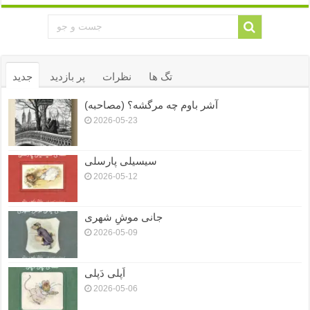
تگ ها
نظرات
پر بازدید
جدید
آشر باوم چه مرگشه؟ (مصاحبه)
2026-05-23
سیسیلی پارسلی
2026-05-12
جانی موشِ شهری
2026-05-09
اَپلی دَپلی
2026-05-06