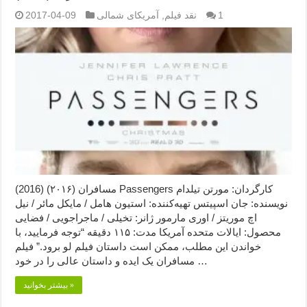
1
نقد فیلم
,
آمریکای شمالی
2017-04-09
مسافران (۲۰۱۶) (2016) Passengers کارگردان: مورتن تیلدام
نویسنده: جان اسپیتس تهیه‌کننده: استیون هامل / مایکل مائر / نیل
اچ موریتز / اوری مارمور ژانر: تخیلی / ماجراجویی / فضایی
محصول: ایالات متحده آمریکا مدت: ۱۱۵ دقیقه “توجه فرمایید،‌ با
خواندن این مطلب، ممکن است داستان فیلم لو برود.” فیلم
مسافران یک ایده و داستان عالی را در خود …
بیشتر بخوانید »