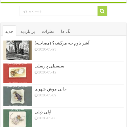
تگ ها
نظرات
پر بازدید
جدید
آشر باوم چه مرگشه؟ (مصاحبه)
2026-05-23
سیسیلی پارسلی
2026-05-12
جانی موشِ شهری
2026-05-09
اَپلی دَپلی
2026-05-06