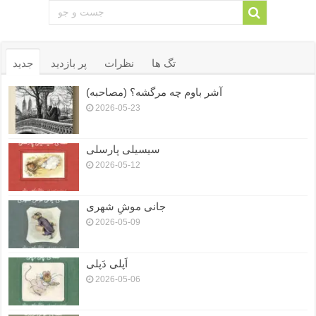
تگ ها
نظرات
پر بازدید
جدید
آشر باوم چه مرگشه؟ (مصاحبه)
2026-05-23
سیسیلی پارسلی
2026-05-12
جانی موشِ شهری
2026-05-09
اَپلی دَپلی
2026-05-06