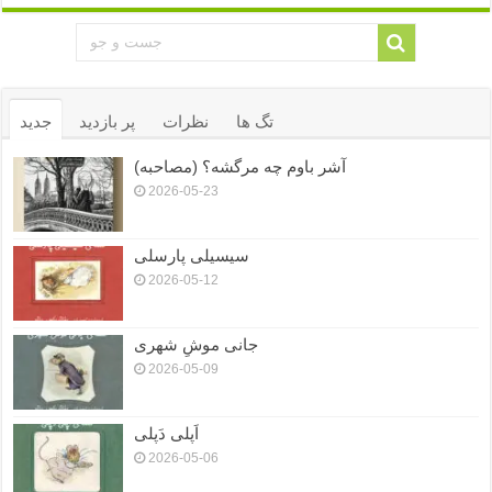
تگ ها
نظرات
پر بازدید
جدید
آشر باوم چه مرگشه؟ (مصاحبه)
2026-05-23
سیسیلی پارسلی
2026-05-12
جانی موشِ شهری
2026-05-09
اَپلی دَپلی
2026-05-06