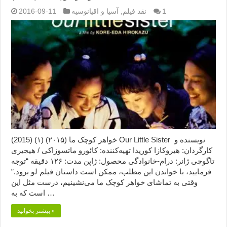
1
نقد فیلم
,
آسیا و اقیانوسیه
2016-09-11
خواهر کوچک ما (۲۰۱۵) (۱) (2015) Our Little Sister نویسنده و
کارگردان: هیروکازا کوریدا تهیه‌کننده: کائورو ماتسوزاکی / هیجیری
تاگوچی ژانر: درام-خانوادگی محصول: ژاپن مدت: ۱۲۶ دقیقه “توجه
فرمایید،‌ با خواندن این مطلب، ممکن است داستان فیلم لو برود.”
وقتی به تماشای خواهر کوچک ما می‌نشینیم،‌ درست مثل این
است که به …
بیشتر بخوانید »