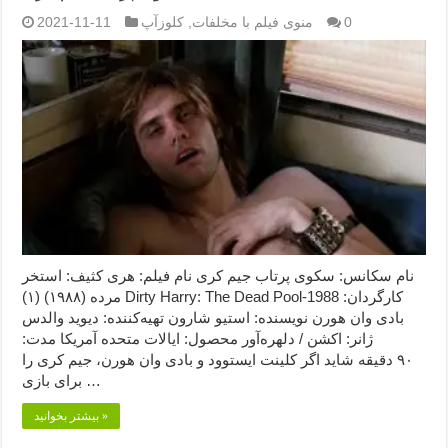
0
منوی فیلم با مخلفات
,
کلوزآپ
2021-11-11
نام سکانس: سکوی پرتاب جیم کری نام فیلم: هری کثیف: استخر
مرده (۱۹۸۸) (۱) Dirty Harry: The Dead Pool-1988 کارگردان:
بادی وان هورن نویسنده: استیو شارون تهیه‌کننده: دیوید والدس
ژانر: اکشن / دلهره‌آور محصول: ایالات متحده آمریکا مدت:
۹۰ دقیقه شاید اگر کلینت ایستوود و بادی وان هورن، جیم کری را
برای بازی …
بیشتر بخوانید »