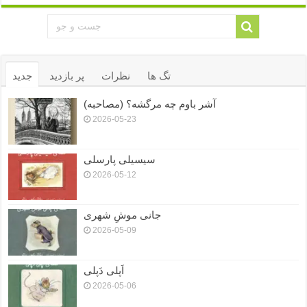
تگ ها
نظرات
پر بازدید
جدید
آشر باوم چه مرگشه؟ (مصاحبه)
2026-05-23
سیسیلی پارسلی
2026-05-12
جانی موشِ شهری
2026-05-09
اَپلی دَپلی
2026-05-06