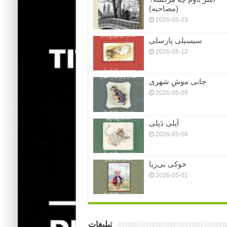
(مصاحبه)
2026-05-23
سیسیلی پارسلی
2026-05-12
جانی موشِ شهری
2026-05-09
اَپلی دَپلی
2026-05-06
خوکی بی‌ریا
2026-05-01
تبلیغات