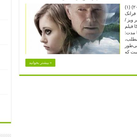
وحشی‌‌طور (۲۰۱۵) (۱) (Wildlike (2015 نویسنده
 فرانک
ویز /
 فیلم
ا مدت:
 مطلب،
‌‌طور
بیشتر بخوانید »