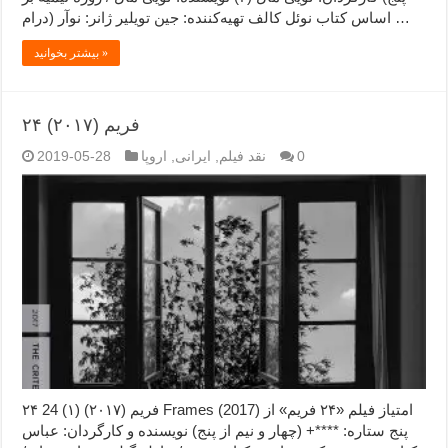
اساس کتاب نوئل کالف تهیه‌کننده: جین تویلیر ژانر: نوآر (درام …
بیشتر بخوانید »
۲۴ فریم (۲۰۱۷)
0
نقد فیلم
,
ایرانی
,
اروپا
2019-05-28
۲۴ فریم (۲۰۱۷) (۱) 24 Frames (2017) امتیاز فیلم «۲۴ فریم» از
پنج ستاره: ****+ (چهار و نیم از پنج) نویسنده و کارگردان: عباس