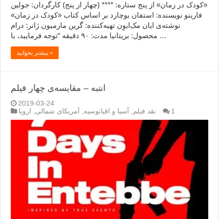
«کودک در زمان» از پنج ستاره: **** (چهار از پنج) کارگردان: جولین
فارینو نویسنده: استفان بوچارد بر اساس کتاب «کودک در زمان»
نوشته‌ی ایان مک‌ایوِن تهیه‌کننده: گرین مارمیون ژانر: درام
محصول: بریتانیا مدت: ۹۰ دقیقه “توجه فرمایید،‌ با …
بیشتر بخوانید »
انتبه – مقایسه‌ی چهار فیلم
2019-03-24
1
نقد فیلم
,
آسیا و اقیانوسیه
,
آمریکای شمالی
,
اروپا