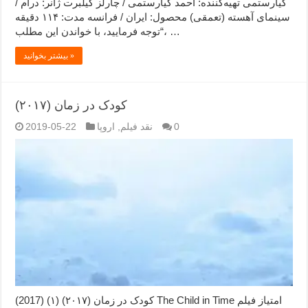
کیارستمی تهیه‌کننده: احمد کیارستمی / چارلز گیلبرت ژانر: درام /
سینمای آهسته (تعمقی) محصول: ایران / فرانسه مدت: ۱۱۴ دقیقه
“توجه فرمایید،‌ با خواندن این مطلب، …
بیشتر بخوانید »
کودک در زمان (۲۰۱۷)
0
نقد فیلم
,
اروپا
2019-05-22
کودک در زمان (۲۰۱۷) (۱) (2017) The Child in Time امتیاز فیلم