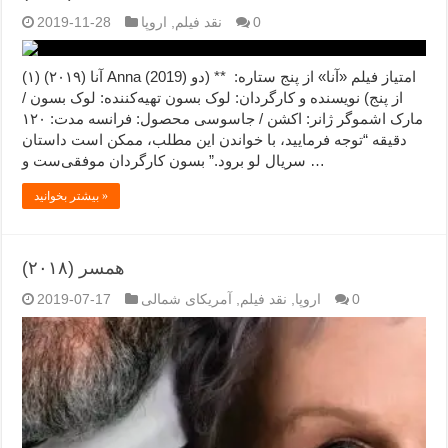
0
نقد فیلم
,
اروپا
2019-11-28
آنا (۲۰۱۹) (۱) Anna (2019) امتیاز فیلم «آنا» از پنج ستاره: ** (دو
از پنج) نویسنده و کارگردان: لوک بسون تهیه‌کننده: لوک بسون /
مارک اشموگر ژانر: اکشن / جاسوسی محصول: فرانسه مدت: ۱۲۰
دقیقه “توجه فرمایید،‌ با خواندن این مطلب، ممکن است داستان
سریال لو برود.” بسون کارگردان موفقی‌ست و …
بیشتر بخوانید »
همسر (۲۰۱۸)
0
اروپا
,
نقد فیلم
,
آمریکای شمالی
2019-07-17