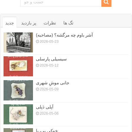
تگ ها
نظرات
پر بازدید
جدید
آشر باوم چه مرگشه؟ (مصاحبه)
2026-05-23
سیسیلی پارسلی
2026-05-12
جانی موشِ شهری
2026-05-09
اَپلی دَپلی
2026-05-06
خوکی بی‌ریا