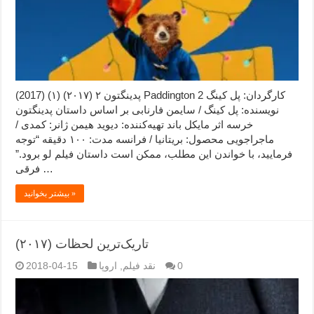
پدینگتون ۲ (۲۰۱۷) (۱) (2017) Paddington 2 کارگردان: پل کینگ
نویسنده: پل کینگ / سایمن فارنابی بر اساس داستان پدینگتون
خرسه اثر مایکل باند تهیه‌کننده: دیوید هیمن ژانر: کمدی /
ماجراجویی محصول: بریتانیا / فرانسه مدت: ۱۰۰ دقیقه “توجه
فرمایید،‌ با خواندن این مطلب، ممکن است داستان فیلم لو برود.”
فرقی …
بیشتر بخوانید »
تاریک‌ترین لحظات (۲۰۱۷)
0
نقد فیلم
,
اروپا
2018-04-15