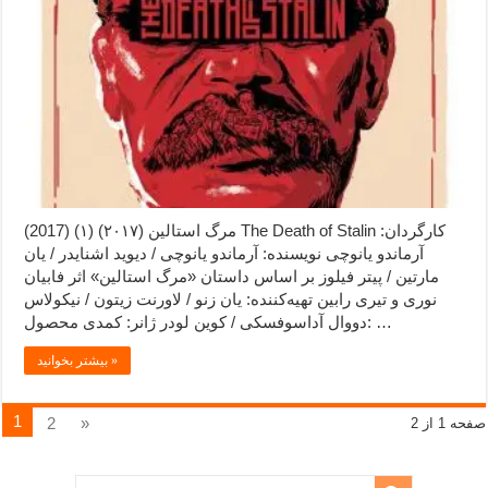
مرگ استالین (۲۰۱۷) (۱) (2017) The Death of Stalin کارگردان:
آرماندو یانوچی نویسنده: آرماندو یانوچی / دیوید اشنایدر / یان
مارتین / پیتر فیلوز بر اساس داستان «مرگ استالین» اثر فابیان
نوری و تیری رابین تهیه‌کننده: یان زنو / لاورنت زیتون / نیکولاس
دووال آداسوفسکی / کوین لودر ژانر: کمدی محصول: …
بیشتر بخوانید »
1
2
»
صفحه 1 از 2