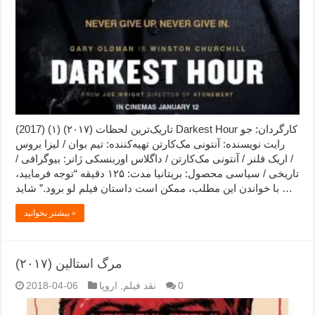
تاریک‌ترین لحظات (۲۰۱۷) (۱) (2017) Darkest Hour کارگردان: جو
رایت نویسنده: آنتونی مک‌کارتن تهیه‌کننده: تیم بوان / لیزا بروس
/ اریک فلنر / آنتونی مک‌کارتن / داگلاس اوربنسکی ژانر: بیوگرافی /
تاریخی / سیاسی محصول: بریتانیا مدت: ۱۲۵ دقیقه “توجه فرمایید،‌
با خواندن این مطلب، ممکن است داستان فیلم لو برود.” شاید …
بیشتر بخوانید »
مرگ استالین (۲۰۱۷)
0
نقد فیلم
,
اروپا
2018-04-06