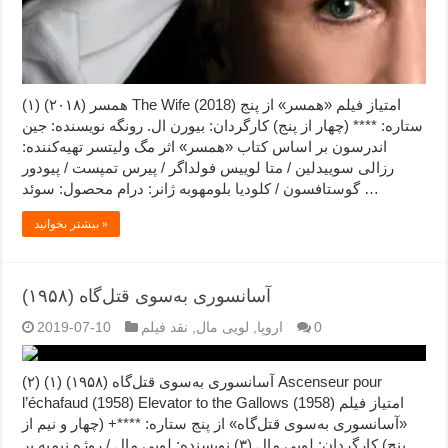
همسر (۲۰۱۸) (۱) The Wife (2018) امتیاز فیلم «همسر» از پنج
ستاره: **** (چهار از پنج) کارگردان: بیورن ال. رونگه نویسنده: جین
اندرسون بر اساس کتاب «همسر» اثر مگ ولیتسر تهیه‌کننده:
رزالی سوییدلین / متا لوییس فولداگر / پیرس تمپست / پیودور
گوستافسون / کلودیا بلومهوبه ژانر: درام محصول: سوئد …
بیشتر بخوانید »
آسانسوری به‌سوی قتل‌گاه (۱۹۵۸)
0
اروپا
,
لویی مال
,
نقد فیلم
2019-07-10
آسانسوری به‌سوی قتل‌گاه (۱۹۵۸) (۱) (۲) Ascenseur pour
l’échafaud (1958) Elevator to the Gallows (1958) امتیاز فیلم
«آسانسوری به‌سوی قتل‌گاه» از پنج ستاره: ****+ (چهار و نیم از
پنج) کارگردان: لویی مال (۳) نویسنده: لویی مال / روژه نیمیه بر