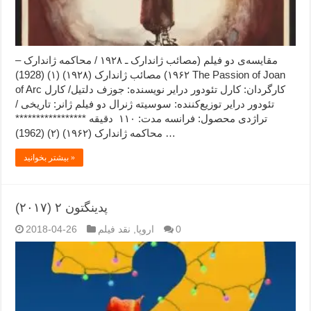
مقایسه‌ی دو فیلم (مصائب ژاندارک ـ ۱۹۲۸ / محاکمه ژاندارک –
۱۹۶۲) مصائب ژاندارک (۱۹۲۸) (۱) (1928) The Passion of Joan
of Arc کارگردان: کارل تئودور درایر نویسنده: جوزف دلتیل/ کارل
تئودور درایر توزیع‌کننده: سوسیته ژنرال دو فیلم ژانر: تاریخی /
تراژدی محصول: فرانسه مدت: ۱۱۰ دقیقه *****************
محاکمه ژاندارک (۱۹۶۲) (۲) (1962) …
بیشتر بخوانید »
پدینگتون ۲ (۲۰۱۷)
0
اروپا
,
نقد فیلم
2018-04-26