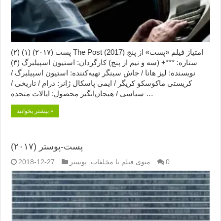
پست (۲۰۱۷) (۱) (۲) The Post (2017) امتیاز فیلم «پست» از پنج
ستاره: ***+ (سه و نیم از پنج) کارگردان: استیون اسپیلبرگ (۳)
نویسنده: لیز هانا / جاش سینگر تهیه‌کننده: استیون اسپیلبرگ /
کریستی ماکوسکو کریگر / ایمی پاسکال ژانر: درام / تاریخی /
سیاسی / هیجان‌انگیز محصول: ایالات متحده …
بیشتر بخوانید »
پست-پوستر (۲۰۱۷)
0
منوی فیلم با مخلفات
,
پوستر
2018-12-27