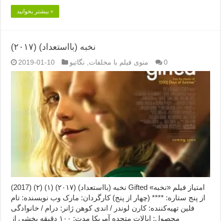
بیشتر بخوانید »
نخبه (بااستعداد) (۲۰۱۷)
0
منوی فیلم با مخلفات
,
نگاتیو
2019-01-10
نخبه (بااستعداد) (۲۰۱۷) (۱) (۲) (2017) Gifted امتیاز فیلم «نخبه»
از پنج ستاره: **** (چهار از پنج) کارگردان: مارک وب نویسنده: تام
فلین تهیه‌کننده: کارن لوندر / اندی کوهن ژانر: درام / خانوادگی
محصول: ایالات متحده آمریکا مدت: ۱۰۰ دقیقه بخشی از