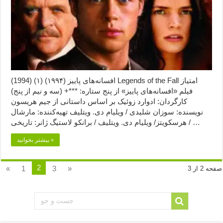
افسانه‌های پاییز (۱۹۹۴) (۱) (1994) Legends of the Fall امتیاز
فیلم «افسانه‌های پاییز» از پنج ستاره: ***+ (سه و نیم از پنج)
کارگردان: ادوارد زوئیک بر اساس داستانی از جیم هریسون
نویسنده: سوزان شلیدی / ویلیام دی. ویتلیف تهیه‌کننده: مارشال
هرسکویتز/ ویلیام دی. ویتلیف / برانکو لاستیگ ژانر: تاریخی / …
بیشتر بخوانید »
2
«
1
3
»
صفحه 2 از 3