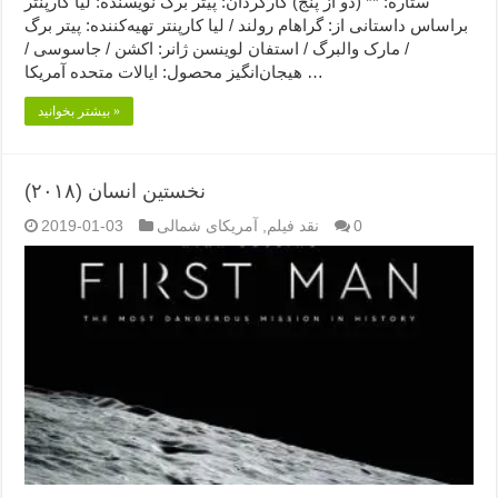
ستاره: ** (دو از پنج) کارگردان: پیتر برگ نویسنده: لیا کارپنتر
براساس داستانی از: گراهام رولند / لیا کارپنتر تهیه‌کننده: پیتر برگ
/ مارک والبرگ / استفان لوینسن ژانر: اکشن / جاسوسی /
هیجان‌انگیز محصول: ایالات متحده آمریکا …
بیشتر بخوانید »
نخستین انسان (۲۰۱۸)
0
نقد فیلم
,
آمریکای شمالی
2019-01-03