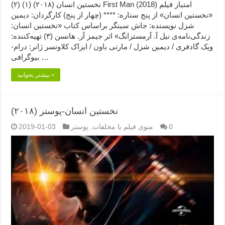
نخستین انسان (۲۰۱۸) (۱) (۲) First Man (2018) امتیاز فیلم
«نخستین انسان» از پنج ستاره: **** (چهار از پنج) کارگردان: دیمین
شزل نویسنده: جاش سینگر براساس کتاب «نخستین انسان:
زندگی‌نامه‌ی نیل آ. آرمسترانگ» اثر جیمز آر. هانسن (۳) تهیه‌کننده:
ویک گادفری / دیمین شزل / مارتی باون / ایزاک کلاونسر ژانر: درام-
بیوگرافی …
بیشتر بخوانید »
نخستین انسان-پوستر (۲۰۱۸)
0
منوی فیلم با مخلفات
,
پوستر
2019-01-03