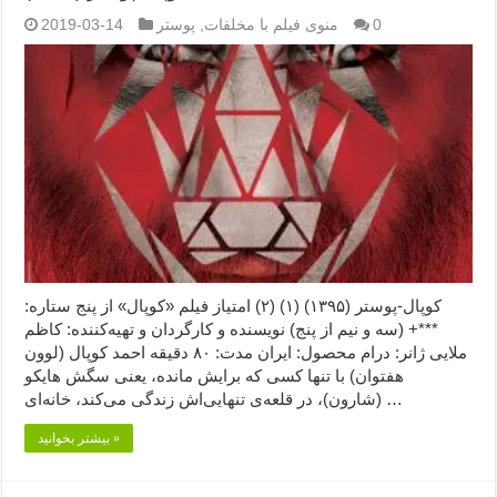
0
منوی فیلم با مخلفات
,
پوستر
2019-03-14
کوپال-پوستر (۱۳۹۵) (۱) (۲) امتیاز فیلم «کوپال» از پنج ستاره:
***+ (سه و نیم از پنج) نویسنده و کارگردان و تهیه‌کننده: کاظم
ملایی ژانر: درام محصول: ایران مدت: ۸۰ دقیقه احمد کوپال (لوون
هفتوان) با تنها کسی که برایش مانده، یعنی سگش هایکو
(شارون)، در قلعه‌ی تنهایی‌اش زندگی می‌کند، خانه‌ای …
بیشتر بخوانید »