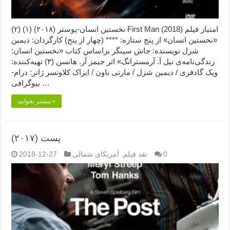
نخستین انسان-پوستر (۲۰۱۸) (۱) (۲) First Man (2018) امتیاز فیلم
«نخستین انسان» از پنج ستاره: **** (چهار از پنج) کارگردان: دیمین
شزل نویسنده: جاش سینگر براساس کتاب «نخستین انسان:
زندگی‌نامه‌ی نیل آ. آرمسترانگ» اثر جیمز آر. هانسن (۳) تهیه‌کننده:
ویک گادفری / دیمین شزل / مارتی باون / ایزاک کلاونسر ژانر: درام-
بیوگرافی …
بیشتر بخوانید »
پست (۲۰۱۷)
0
نقد فیلم
,
آمریکای شمالی
2018-12-27