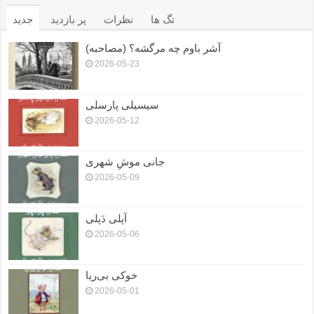
تگ ها
نظرات
پر بازدید
جدید
آشر باوم چه مرگشه؟ (مصاحبه)
2026-05-23
سیسیلی پارسلی
2026-05-12
جانی موشِ شهری
2026-05-09
اَپلی دَپلی
2026-05-06
خوکی بی‌ریا
2026-05-01