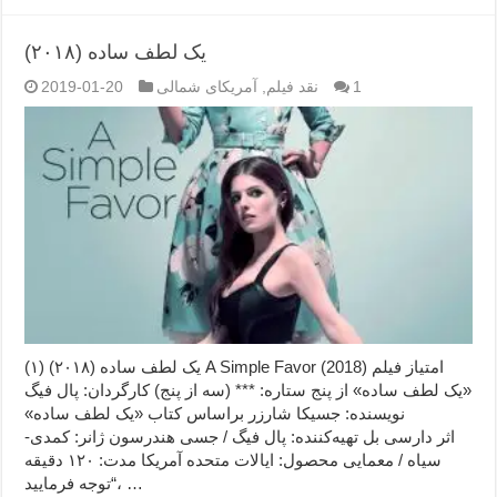
یک لطف ساده (۲۰۱۸)
1
نقد فیلم
,
آمریکای شمالی
2019-01-20
یک لطف ساده (۲۰۱۸) (۱) A Simple Favor (2018) امتیاز فیلم
«یک لطف ساده» از پنج ستاره: *** (سه از پنج) کارگردان: پال فیگ
نویسنده: جسیکا شارزر براساس کتاب «یک لطف ساده»
اثر دارسی بل تهیه‌کننده: پال فیگ / جسی هندرسون ژانر: کمدی-
سیاه / معمایی محصول: ایالات متحده آمریکا مدت: ۱۲۰ دقیقه
“توجه فرمایید،‌ …