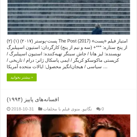
پست-پوستر (۲۰۱۷) (۱) (۲) The Post (2017) امتیاز فیلم «پست»
از پنج ستاره: ***+ (سه و نیم از پنج) کارگردان: استیون اسپیلبرگ
نویسنده: لیز هانا / جاش سینگر تهیه‌کننده: استیون اسپیلبرگ /
کریستی ماکوسکو کریگر / ایمی پاسکال ژانر: درام / تاریخی /
سیاسی / هیجان‌انگیز محصول: ایالات متحده آمریکا …
بیشتر بخوانید »
افسانه‌های پاییز (۱۹۹۴)
0
نگاتیو
,
منوی فیلم با مخلفات
2018-10-31