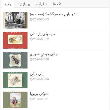
تگ ها
نظرات
پر بازدید
جدید
آشر باوم چه مرگشه؟ (مصاحبه)
2026-05-23
سیسیلی پارسلی
2026-05-12
جانی موشِ شهری
2026-05-09
اَپلی دَپلی
2026-05-06
خوکی بی‌ریا
2026-05-01