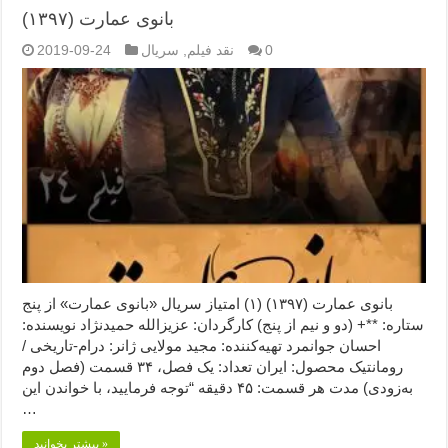
بانوی عمارت (۱۳۹۷)
0
نقد فیلم
,
سریال
2019-09-24
بانوی عمارت (۱۳۹۷) (۱) امتیاز سریال «بانوی عمارت» از پنج
ستاره: **+ (دو و نیم از پنج) کارگردان: عزیزالله حمیدنژاد نویسنده:
احسان جوانمرد تهیه‌کننده: مجید مولایی ژانر: درام-تاریخی /
رومانتیک محصول: ایران تعداد: یک فصل، ۳۴ قسمت (فصل دوم
به‌زودی) مدت هر قسمت: ۴۵ دقیقه “توجه فرمایید،‌ با خواندن این
…
بیشتر بخوانید »