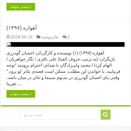
بیشتر بخوانید »
آهواره (۱۳۹۷)
0
تئاترنوشته
2018-08-15
آهواره (۱۳۹۷) (۱) نویسنده و کارگردان: احسان گودرزی
بازیگران: (به ترتیب حروف الفبا) علی باقری / نگار جواهریان /
الهام کردا / محمد ولی‌زادگان با صدای: احترام برومند “توجه
فرمایید،‌ با خواندن این مطلب، ممکن است قصه‌ی تئاتر لو برود.”
وقتی پای احسان گودرزی در مدیوم سینما و تئاتر در میان باشد،
تقریبا …
بیشتر بخوانید »