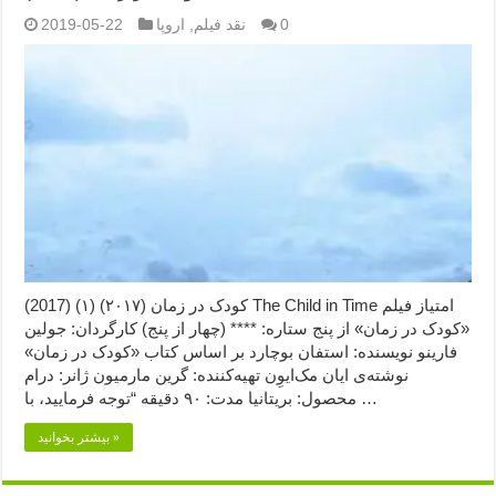
0
نقد فیلم
,
اروپا
2019-05-22
کودک در زمان (۲۰۱۷) (۱) (2017) The Child in Time امتیاز فیلم
«کودک در زمان» از پنج ستاره: **** (چهار از پنج) کارگردان: جولین
فارینو نویسنده: استفان بوچارد بر اساس کتاب «کودک در زمان»
نوشته‌ی ایان مک‌ایوِن تهیه‌کننده: گرین مارمیون ژانر: درام
محصول: بریتانیا مدت: ۹۰ دقیقه “توجه فرمایید،‌ با …
بیشتر بخوانید »