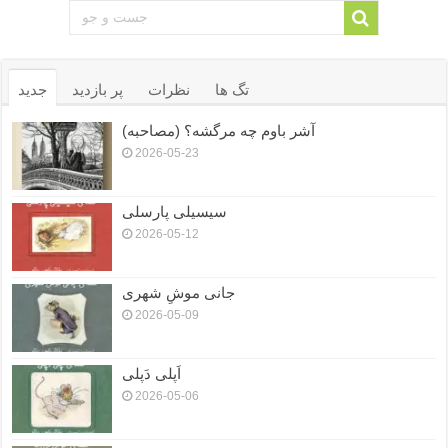
تگ ها
نظرات
پر بازدید
جدید
آشر باوم چه مرگشه؟ (مصاحبه)
2026-05-23
سیسیلی پارسلی
2026-05-12
جانی موشِ شهری
2026-05-09
اَپلی دَپلی
2026-05-06