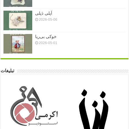
اَپلی دَپلی
2026-05-06
خوکی بی‌ریا
2026-05-01
تبلیغات