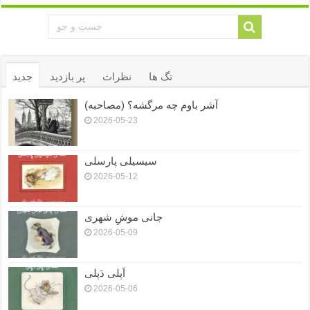
تگ ها
نظرات
پر بازدید
جدید
آشر باوم چه مرگشه؟ (مصاحبه)
2026-05-23
سیسیلی پارسلی
2026-05-12
جانی موشِ شهری
2026-05-09
اَپلی دَپلی
2026-05-06