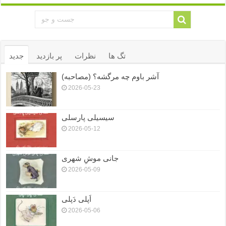
تگ ها
نظرات
پر بازدید
جدید
آشر باوم چه مرگشه؟ (مصاحبه)
2026-05-23
سیسیلی پارسلی
2026-05-12
جانی موشِ شهری
2026-05-09
اَپلی دَپلی
2026-05-06