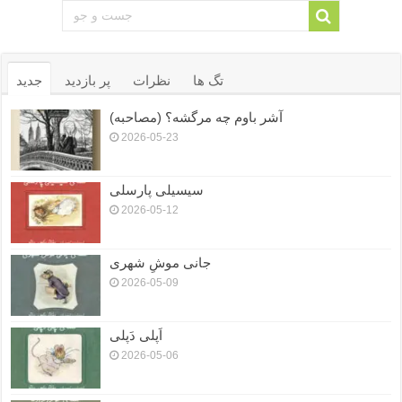
تگ ها
نظرات
پر بازدید
جدید
آشر باوم چه مرگشه؟ (مصاحبه)
2026-05-23
سیسیلی پارسلی
2026-05-12
جانی موشِ شهری
2026-05-09
اَپلی دَپلی
2026-05-06