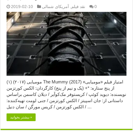
0
نقد فیلم
,
آمریکای شمالی
2019-02-10
مومیایی (۲۰۱۷) (۱) The Mummy (2017) امتیاز فیلم «مومیایی»
از پنج ستاره: *+ (یک و نیم از پنج) کارگردان: الکس کورتزمن
نویسنده: دیوید کوئپ / کریستوفر مک‌کوآیر / دیلان کاسمن براساس
داستانی از: جان اسپیتز / الکس کورتزمن / جنی لومت تهیه‌کننده:
الکس کورتزمن / کریس مورگن / سان دنیل / …
بیشتر بخوانید »