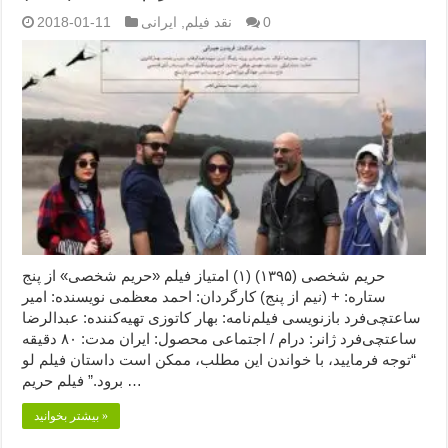
0
نقد فیلم
,
ایرانی
2018-01-11
حریم شخصی (۱۳۹۵) (۱) امتیاز فیلم «حریم شخصی» از پنج
ستاره: + (نیم از پنج) کارگردان: احمد معظمی نویسنده: امیر
ساعتچی‌فرد بازنویسی فیلم‌نامه: بهار کاتوزی تهیه‌کننده: عبدالرضا
ساعتچی‌فرد ژانر: درام / اجتماعی محصول: ایران مدت: ۸۰ دقیقه
“توجه فرمایید،‌ با خواندن این مطلب، ممکن است داستان فیلم لو
برود.” فیلم حریم …
بیشتر بخوانید »