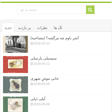
تگ ها
نظرات
پر بازدید
جدید
آشر باوم چه مرگشه؟ (مصاحبه)
2026-05-23
سیسیلی پارسلی
2026-05-12
جانی موشِ شهری
2026-05-09
اَپلی دَپلی
2026-05-06