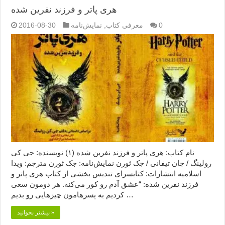
هری پاتر و فرزند نفرين شده
0
معرفی کتاب
,
نمایش‌نامه
2016-08-30
نام کتاب: هری پاتر و فرزند نفرين شده (۱) نویسنده: جی کی
رولينگ / جان تیفانی / جک ثورن نمایش‌نامه: جک ثورن مترجم: ویدا
اسلامیه انتشارات: کتابسرای تندیس بخشی از کتاب هری پاتر و
فرزند نفرین شده: “عشق آدم رو کور می‌کنه. هر دومون سعی
کردیم به پسرهامون چیزهایی رو بدیم …
بیشتر بخوانید »