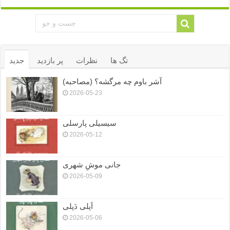
تگ ها
نظرات
پر بازدید
جدید
آشر باوم چه مرگشه؟ (مصاحبه)
2026-05-23
سیسیلی پارسلی
2026-05-12
جانی موشِ شهری
2026-05-09
اَپلی دَپلی
2026-05-06