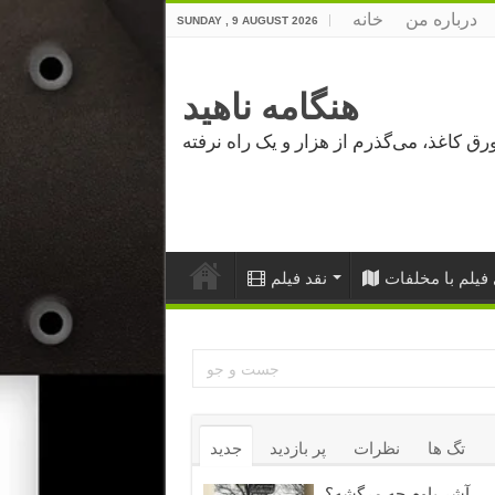
درباره من
خانه
SUNDAY , 9 AUGUST 2026
هنگامه ناهید
فیلم با مخلفات
نقد فیلم
تگ ها
نظرات
پر بازدید
جدید
آشر باوم چه مرگشه؟