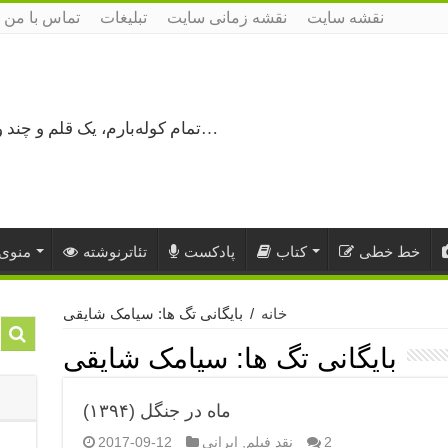
نقشه سایت
نقشه زمانی سایت
تبلیغات
تماس با من
تمام کوله‌بارم، یک قلم و چند ورق کاغذ، می‌گذرم از هزار و یک راه نرفته…
خط خطی
کتاب
پادکست
تئاترنوشته
منوی 
خانه
/
بایگانی تگ ها: سیامک شایقی
بایگانی تگ ها:
سیامک شایقی
ماه در جنگل (۱۳۹۴)
2
نقد فیلم
,
ایرانی
2017-09-12