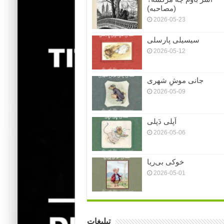
(مصاحبه)
2026-05-23
سیسیلی پارسلی
2026-05-12
جانی موشِ شهری
2026-05-09
اَپلی دَپلی
2026-05-06
خوکی بی‌ریا
2026-05-01
تبلیغات