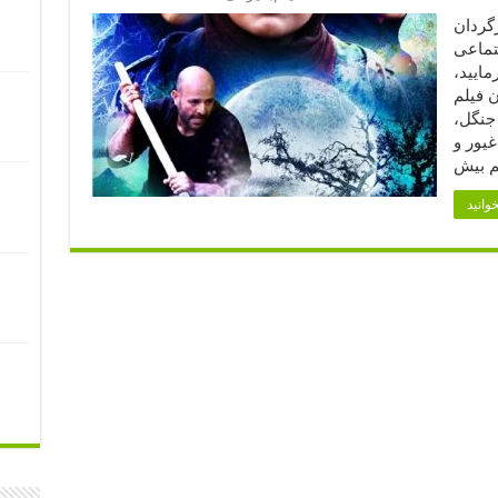
نده، کارگردان
جتماعی
وجه فرمایید،‌
 فیلم
 جنگل،
غیور و