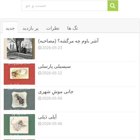
تگ ها
نظرات
پر بازدید
جدید
آشر باوم چه مرگشه؟ (مصاحبه)
2026-05-23
سیسیلی پارسلی
2026-05-12
جانی موشِ شهری
2026-05-09
اَپلی دَپلی
2026-05-06