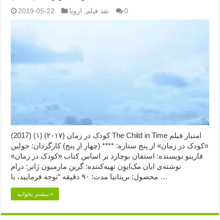
0
نقد فیلم
,
اروپا
2019-05-22
کودک در زمان (۲۰۱۷) (۱) (2017) The Child in Time امتیاز فیلم
«کودک در زمان» از پنج ستاره: **** (چهار از پنج) کارگردان: جولین
فارینو نویسنده: استفان بوچارد بر اساس کتاب «کودک در زمان»
نوشته‌ی ایان مک‌ایوِن تهیه‌کننده: گرین مارمیون ژانر: درام
محصول: بریتانیا مدت: ۹۰ دقیقه “توجه فرمایید،‌ با …
بیشتر بخوانید »