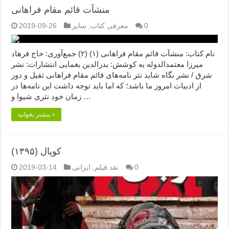
منشآت قائم مقام فراهانی
0
معرفی کتاب
,
سایر
2019-09-26
نام کتاب: منشآت قائم مقام فراهانی (۱) (۲) جمع‌آوری: حاج فرهاد
میرزا معتمدالدوله به کوشش: بدرالدین یغمایی انتشارات: نشر
شرق / نشر نگاه شاید نثر نامه‌های قائم مقام فراهانی ثقیل و دور
از ادبیات امروز ما باشد؛ که اما باید توجه داشت این نامه‌‌ها در
زمان خود نثری شیوا و …
بیشتر بخوانید »
کوپال (۱۳۹۵)
0
نقد فیلم
,
ایرانی
2019-03-14