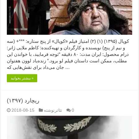
کوپال (۱۳۹۵) (۱) (۲) امتیاز فیلم «کوپال» از پنج ستاره: ***+ (سه
و نیم از پنج) نویسنده و کارگردان و تهیه‌کننده: کاظم ملایی ژانر:
درام محصول: ایران مدت: ۸۰ دقیقه “توجه فرمایید،‌ با خواندن این
مطلب، ممکن است داستان فیلم لو برود.” زنده‌یاد لوون هفتوان
جان می‌داد برای نقش‌هایی که …
بیشتر بخوانید »
ریچارد (۱۳۹۷)
0
تئاترنوشته
2018-08-15