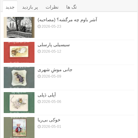
تگ ها
نظرات
پر بازدید
جدید
آشر باوم چه مرگشه؟ (مصاحبه)
2026-05-23
سیسیلی پارسلی
2026-05-12
جانی موشِ شهری
2026-05-09
اَپلی دَپلی
2026-05-06
خوکی بی‌ریا
2026-05-01