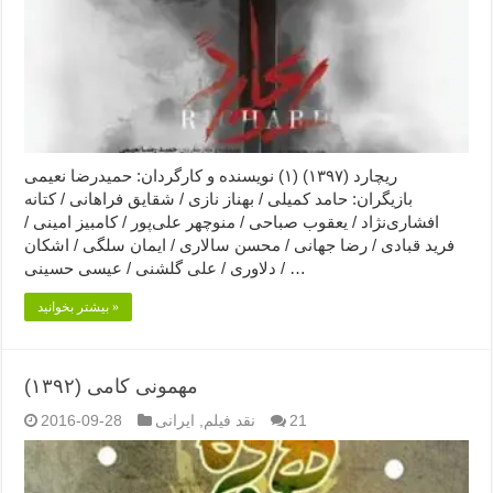
ریچارد (۱۳۹۷) (۱) نویسنده و کارگردان: حمیدرضا نعیمی
بازیگران: حامد کمیلی / بهناز نازی / شقایق فراهانی / کتانه
افشاری‌نژاد / یعقوب صباحی / منوچهر علی‌پور / کامبیز امینی /
فرید قبادی / رضا جهانی / محسن سالاری / ایمان سلگی / اشکان
دلاوری / علی گلشنی / عیسی حسینی / …
بیشتر بخوانید »
مهمونی کامی (۱۳۹۲)
21
نقد فیلم
,
ایرانی
2016-09-28