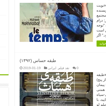
از فیلم «نوبت
ویسنده
مجتمع
 درام
کی مدت: ۷۵ دقیقه “توجه
ن است
طبقه حساس (۱۳۹۲)
0
نقد فیلم
,
ایرانی
2019-01-19
ز فیلم «طبقه
ز پنج)
 پیمان
 همتی
ی-سیاه
فرمایید،‌ با
لم لو