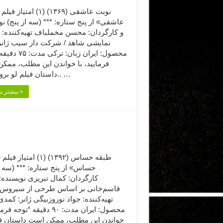
نوبت عاشقی (۱۳۶۹) (۱) امتی
عاشقی» از پنج ستاره: *** (سه از پنج) ن
و کارگردان: محسن مخملباف تهیه‌کننده: 
نمایشی شاهد / شرکت دار سیب ژانر:
محصول: ایران زبان: تر
فرمایید،‌ با خواندن این مطلب، ممک
داستان فیلم لو برود.” اگر.. …
بیشتر بخوانید »
طبقه حساس (۱۳۹۲) (۱) امتیا
حساس» از پنج ستاره: *** (سه ا
کارگردان: کمال تبریزی نویسنده:
قاسم‌خانی بر اساس طرحی از سیروس
تهیه‌کننده: جواد نوروزبیگی ژانر: کمد
محصول: ایران مدت: ۹۰ دقیقه “توجه 
خواندن این مطلب، ممکن است داستان فی