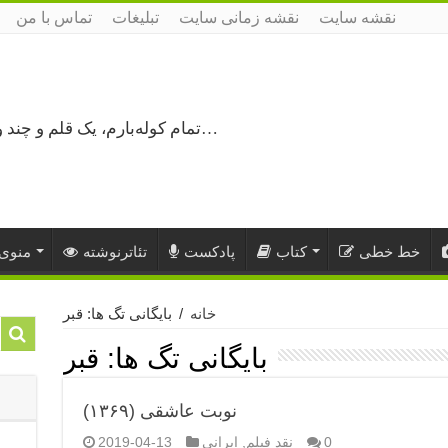
نقشه سایت
نقشه زمانی سایت
تبلیغات
تماس با من
تمام کوله‌بارم، یک قلم و چند ورق کاغذ، می‌گذرم از هزار و یک راه نرفته…
خط خطی
کتاب
پادکست
تئاترنوشته
منوی 
خانه
/
بایگانی تگ ها: قبر
بایگانی تگ ها:
قبر
نوبت عاشقی (۱۳۶۹)
0
نقد فیلم
,
ایرانی
2019-04-13