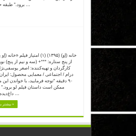
برود.” طبقه حساس …
خانه (اِو) (۱۳۹۵) (۱) امتیاز فیلم «خانه (
از پنج ستاره: ***+ (سه و نیم از پنج) نو
کارگردان و تهیه‌کننده: اصغر یوسفی‌نژاد
درام / اجتماعی / معمایی محصول: ایران
۹۰ دقیقه “توجه فرمایید،‌ با خواندن این
ممکن است داستان فیلم لو برود.” ی
داغ‌دیده، فوت …
بیشتر بخوانید »