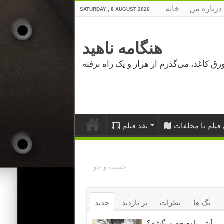
درباره من
خانه
SATURDAY , 8 AUGUST 2026
هنگامه ناهید
فیلم با مخلفات
نقد فیلم
تگ ها
نظرات
پر بازدید
جدید
آشر باوم چه مرگشه؟