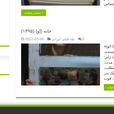
بیشتر بخوانید »
خانه (اِو) (۱۳۹۵)
0
نقد فیلم
,
ایرانی
2017-03-06
اِو یا ائو)»
یسنده،
 ژانر:
 مدت:
 مطلب،
ک پدر