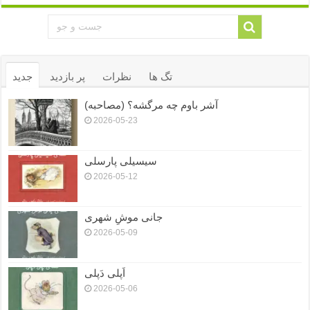
تگ ها
نظرات
پر بازدید
جدید
آشر باوم چه مرگشه؟ (مصاحبه)
2026-05-23
سیسیلی پارسلی
2026-05-12
جانی موشِ شهری
2026-05-09
اَپلی دَپلی
2026-05-06